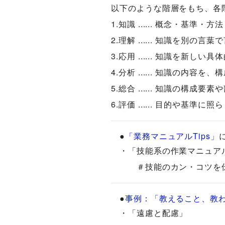
以下のような階層をもち、各
1.知識 ...... 概念・基
2.理解 ...... 知識を別
3.応用 ...... 知識を新し
4.分析 ...... 知識の内
5.総合 ...... 知識の構
6.評価 ...... 目的や基
●
「業務マニュアルTips」
・「技能系の作業マニュア
＃技能のカン・コツを伝えるに
●
事例：「教えること、教わ
・「遠慮と配慮」