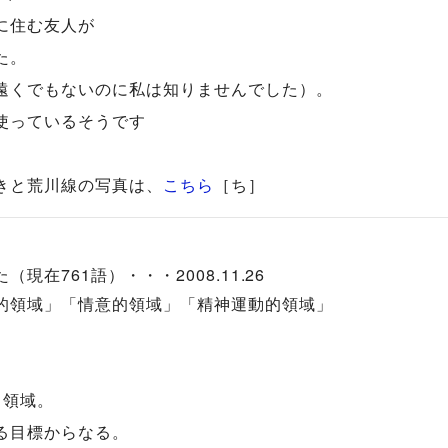
に住む友人が
た。
遠くでもないのに私は知りませんでした）。
使っているそうです
きと荒川線の写真は、
こちら
［ち］
在761語）・・・2008.11.26
的領域」「情意的領域」「精神運動的領域」
1領域。
る目標からなる。