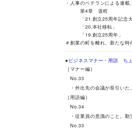
・人事のベテランによる連載、続
第4章 道程
「21.創立25周年記念
「20.本社移転」
「19.創立25周年」
＃創業の町を離れ、新たな時
●
ビジネスマナー・用語 ち
［マナー編］
No.33
・外出先の会議が長引いた。会社への
［用語編］
No.34
・従業員の意識のこと。勤労意欲
No.33