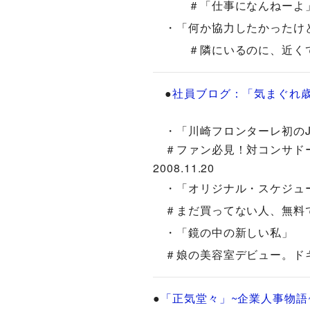
＃「仕事になんねーよ」と怒る徹
・「何か協力したかったけど..
＃隣にいるのに、近くて遠い..
●
社員ブログ：「気まぐれ
・「川崎フロンターレ初のJ
＃ファン必見！対コンサドー
2008.11.20
・「オリジナル・スケジュ
＃まだ買ってない人、無料でダウ
・「鏡の中の新しい私」
＃娘の美容室デビュー。ドキドキ
●
「正気堂々」~企業人事物語