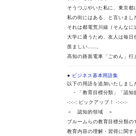
そうつぶやいた私に、東京都
私の街にはある、と言いまし
それは都電荒川線（そんなに
大学に通うため、友人は毎日
羨ましい......。
高知の路面電車「ごめん」行
●
ビジネス基本用語集
以下の用語を追加いたしました（現
・「教育目標分類」「認知
-:-:-: ピックアップ！ -:-:-:-
＜ 認知的領域 ＞
ブルームらの教育目標分類の
教育内容の理解・習得に関す