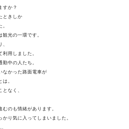
ますか？
たときしか
た。
は観光の一環です。
り、
て利用しました。
通勤中の人たち。
いなかった路面電車が
とは。
ことなく、
進むのも情緒があります。
っかり気に入ってしまいました。
.、