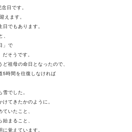
記念日です。
を迎えます。
生日でもあります。
と、
日」で
etc だそうです。
うど祖母の命日となったので、
道5時間を往復しなければ
も雪でした。
かけてきたかのように。
めていたこと、
ら始まること、
明に覚えています。