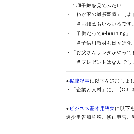
＃獅子舞を見てみたい！
・「わが家の雑煮事情」［よ］ 20
＃お雑煮もいろいろです
・「子供だってe-learning」［よ
＃子供用教材も日々進化
・「お父さんサンタがやってきた」
＃プレゼントはなんでし
●
掲載記事
に以下を追加しま
・「企業と人材」に、【OJ
●
ビジネス基本用語集
に以下を
過少申告加算税、修正申告、