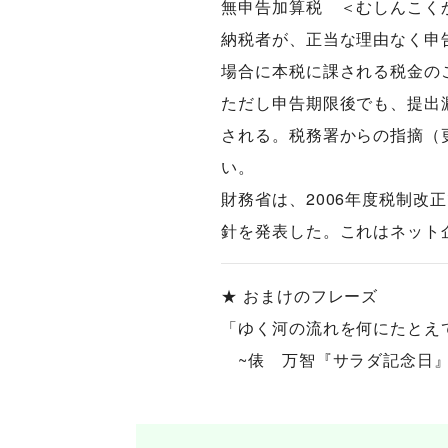
無申告加算税 ＜むしんこく
納税者が、正当な理由なく申
場合に本税に課される税金の
ただし申告期限後でも、提出
される。税務署からの指摘（
い。
財務省は、2006年度税制改
針を発表した。これはネット
★ おまけのフレーズ
「ゆく河の流れを何にたとえ
~俵 万智『サラダ記念日』