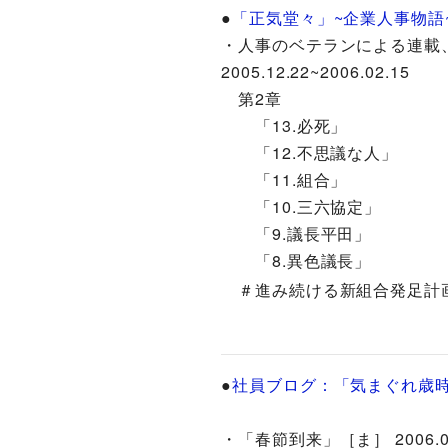
●
「正気堂々」~企業人事物語
・人事のベテランによる連載
2005.12.22~2006.02.15
第2章
「13.必死」
「12.不思議な人」
「11.組合」
「10.三六協定」
「9.議長平田」
「8.異色議長」
＃進み続ける新組合発足計
●
社員ブログ：「気まぐれ歳
・「春節到来」［ま］ 2006.02