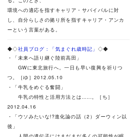
る。このとき、
環境への適応を指すキャリア・サバイバルに対
し、自分らしさの拠り所を指すキャリア・アンカ
ーという言葉がある。
◆◇
社員ブログ：「気まぐれ歳時記」
◇◆
・「未来へ語り継ぐ陸前高田」
GWに東北旅行へ。一日も早い復興を祈りつ
つ。［ゆ］2012.05.10
・「牛乳をめぐる奮闘」
牛乳の特性と活用方法とは......。［ち］
2012.04.16
・「ウソみたいな!?進化論の話（2）ダーウィン以
後」
人間の遺伝子にはまだまだ多くの可能性が眠