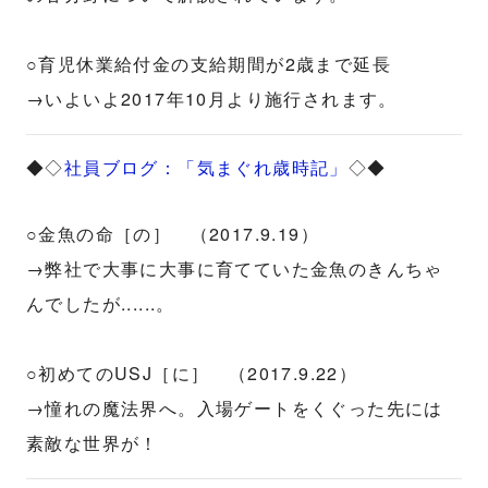
○育児休業給付金の支給期間が2歳まで延長
→いよいよ2017年10月より施行されます。
◆◇
社員ブログ：「気まぐれ歳時記」
◇◆
○金魚の命［の］ （2017.9.19）
→弊社で大事に大事に育てていた金魚のきんちゃ
んでしたが......。
○初めてのUSJ［に］ （2017.9.22）
→憧れの魔法界へ。入場ゲートをくぐった先には
素敵な世界が！