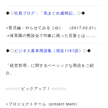
◆◇
社員ブログ：「気まぐれ歳時記」
◇◆
○育児編：やらせてみる［ゆ］ （2017.02.21）
→保育園の懇談会で印象に残った言葉とは......。
◆◇
ビジネス基本用語集（現在1151語）
◇◆
「経営管理」に関するベーシックな用語をご紹
介。
-:-:-:-:-: ピックアップ！ -:-:-:-:-:
○プロジェクトチーム（project team）