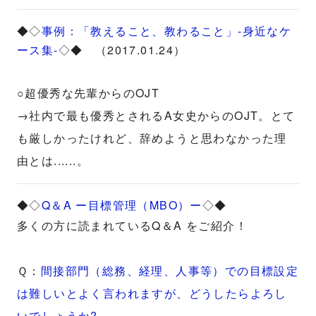
◆◇
事例：「教えること、教わること」-身近なケ
ース集-
◇◆ （2017.01.24）
○超優秀な先輩からのOJT
→社内で最も優秀とされるA女史からのOJT。とて
も厳しかったけれど、辞めようと思わなかった理
由とは......。
◆◇
Q＆A ー目標管理（MBO）ー
◇◆
多くの方に読まれているQ＆A をご紹介！
Ｑ：
間接部門（総務、経理、人事等）での目標設定
は難しいとよく言われますが、どうしたらよろし
いでしょうか?