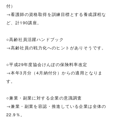
付）
→看護師の資格取得を訓練目標とする養成課程な
ど、計190講座。
○高齢社員活躍ハンドブック
→高齢社員の戦力化へのヒントがありそうです。
○平成29年度協会けんぽの保険料率改定
→本年3月分（4月納付分）からの適用となりま
す。
○兼業・副業に対する企業の意識調査
→兼業・副業を容認・推進している企業は全体の
22.9％。