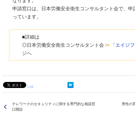
なります。
申請窓口は、日本労働安全衛生コンサルタント会で、申請
っています。
■詳細は
◎日本労働安全衛生コンサルタント会
「エイジフ
ジへ
List
テレワークのセキュリティに関する専門的な相談窓
男性の
口開設