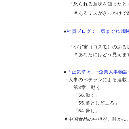
・「怒られる意味を知ったと
＃あるミスがきっかけで想像以上
●
社員ブログ：「気まぐれ歳
・「小宇宙（コスモ）のある振袖」
＃あなたにはどう見えますか..
●
「正気堂々」~企業人事物語
・人事のベテランによる連載、続
第3章 動く
「56.動く」
「55.落としどころ」
「54.脅し」
＃中国食品の中枢が、静かに、そ