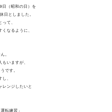
29日（昭和の日）を
を休日としました。
とって、
すくなるように、
せん。
人もいますが、
そうです。
すし、
ャレンジしたいと
。
「運転練習」