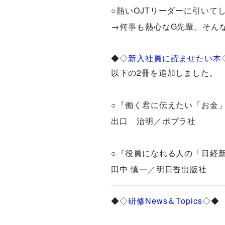
○熱いOJTリーダーに引いて
→何事も熱心なG先輩。そんなG
◆◇
新入社員に読ませたい本
以下の2冊を追加しました。
○『働く君に伝えたい「お金
出口 治明／ポプラ社
○『役員になれる人の「日経
田中 慎一／明日香出版社
◆◇
研修News＆Topics
◇◆ （