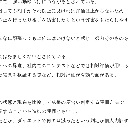
立て、強い動機づけにつながるとされている。
出しても相手がそれ以上に良ければ評価は上がらないため
不正を行ったり相手を妨害したりという弊害をもたらしや
んなに頑張っても上位にはいけないと感じ、努力そのもの
。
では好ましくないとされている。
トへの昇進、社内でのコンテストなどでは相対評価が用い
た結果を検証する際など、相対評価が有効な面がある。
の状態と現在を比較して成長の度合い判定する評価方法で
定することから進捗の評価ともいう。
たとか、ダイエットで何キロ減ったという判定が個人内評