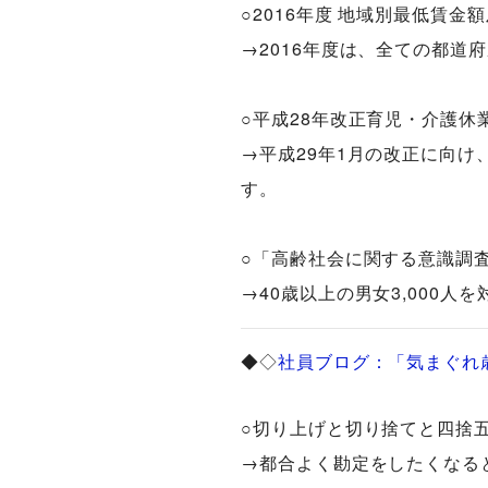
○2016年度 地域別最低賃金
→2016年度は、全ての都道
○平成28年改正育児・介護休
→平成29年1月の改正に向
す。
○「高齢社会に関する意識調
→40歳以上の男女3,000人
◆◇
社員ブログ：「気まぐれ
○切り上げと切り捨てと四捨五入［
→都合よく勘定をしたくなるときと