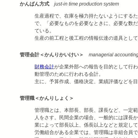
かんばん方式
just-in time production system
生産過程で、在庫を極力持たないようにするた
で、「必要なものを必要なときに、必要な数だ
ている。
生産の前工程と後工程の情報伝達の道具として
管理会計＜かんりかいけい＞
managerial accountin
財務会計
が企業外部への報告を目的として行わ
動管理のために行われる会計。
主に、予算作成、価格決定、業績評価などを目
管理職＜かんりしょく＞
管理職とは、本部長、部長、課長など、一定範
人をさす。民間企業の場合、一般的には課長か
業によって部長以上、係長以上などと規定して
労働組合がある企業では、管理職は非組合員で