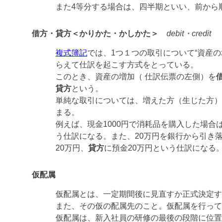
また4等分する場合は、四半期といい、前から
借方・貸方＜かりかた・かしかた＞
debit・credit
複式簿記
では、1つ１つの取引について“資産の
らえて仕訳を起こす方式をとっている。
このとき、資産の増加（ 仕訳伝票の左側）を
貸方
という。
単純な取引については、増えた方（生じた方）
まる。
例えば、現金1000円で消耗品を購入した場合
う仕訳になる。また、20万円を銀行から引き
20万円、
貸方
に預金20万円という仕訳になる
仮配属
仮配属とは、一定期間後に見直すか正式決定す
また、その仮の配属先のこと。仮配属を行って
仮配属は、新入社員の研修の最後の段階に位置