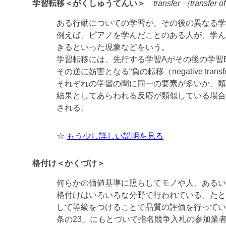
学習転移＜がくしゅうてんい＞
transfer （transfer o
ある行動についての学習が、その後の異なる学
例えば、ピアノを学んだことのある人が、学ん
きるといった現象などをいう。
学習転移には、先行する学習Aがその後の学習Bを促進す
その逆に妨害となる“負の転移（negative trans
それぞれの学習の間に同一の要素が多いか、類
結果としてあらわれる反応が類似している場合
される。
☆
もう少し詳しい説明を見る
格付け＜かくづけ＞
何らかの価値基準に照らしてモノや人、あるい
格付けはいろいろな分野で行われている。たと
して等級をつけることで品質の評価を行ってい
条の23」にもとづいて指名競争入札の参加業