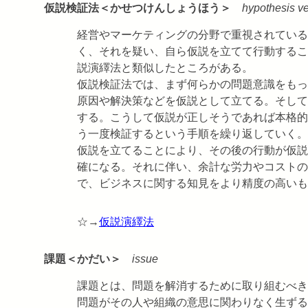
仮説検証法＜かせつけんしょうほう＞
hypothesis ve
経営やマーケティングの分野で重視されている
く、それを疑い、自ら仮説を立てて行動するこ
説演繹法と類似したところがある。
仮説検証法では、まず何らかの問題意識をもっ
原因や解決策などを仮説として立てる。そして
する。こうして仮説が正しそうであれば本格的
う一度検証するという手順を繰り返していく。
仮説を立てることにより、その後の行動が仮説
確になる。それに伴い、余計な労力やコストの
で、ビジネスに関する知見をより精度の高いも
☆→
仮説演繹法
課題＜かだい＞
issue
課題とは、問題を解消するために取り組むべき
問題がその人や組織の意思に関わりなく生ずる