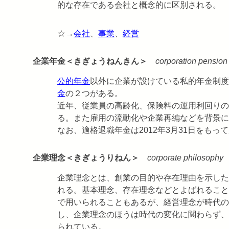
的な存在である会社と概念的に区別される。
☆→
会社
、
事業
、
経営
企業年金＜きぎょうねんきん＞
corporation pension
公的年金
以外に企業が設けている私的年金制度
金
の２つがある。
近年、従業員の高齢化、保険料の運用利回りの
る。また雇用の流動化や企業再編などを背景に
なお、適格退職年金は2012年3月31日をもっ
企業理念＜きぎょうりねん＞
corporate philosophy
企業理念とは、創業の目的や存在理由を示した
れる。基本理念、存在理念などとよばれること
で用いられることもあるが、経営理念が時代の
し、企業理念のほうは時代の変化に関わらず、
られている。