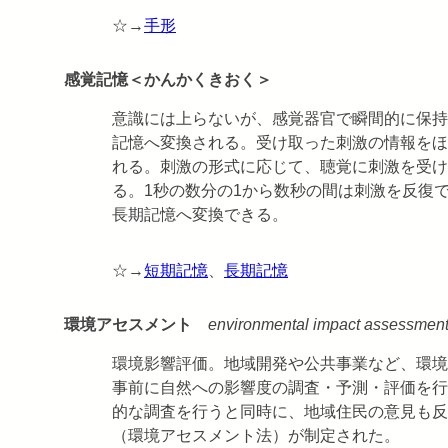
☆→
手形
感覚記憶＜かんかくきおく＞
意識には上らないが、感覚器官で瞬間的に保持
記憶へ変換される。受け取った刺激の情報をほ
れる。刺激の形式に応じて、聴覚に刺激を受け
る。1秒の数分の1から数秒の間は刺激を反復
長期記憶へ変換できる。
☆→
短期記憶
、
長期記憶
環境アセスメント
environmental impact assessmen
環境影響評価。地域開発や公共事業など、環境
事前に自然への影響度の調査・予測・評価を行
的な調査を行うと同時に、地域住民の意見も反
（環境アセスメント法）が制定された。