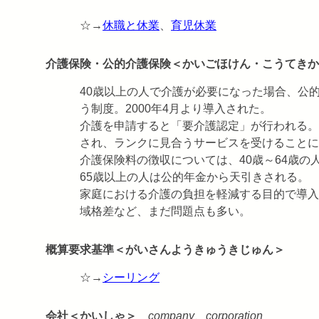
☆→
休職と休業
、
育児休業
介護保険・公的介護保険＜かいごほけん・こうてきか
40歳以上の人で介護が必要になった場合、公
う制度。2000年4月より導入された。
介護を申請すると「要介護認定」が行われる。
され、ランクに見合うサービスを受けることに
介護保険料の徴収については、40歳～64歳
65歳以上の人は公的年金から天引きされる。
家庭における介護の負担を軽減する目的で導入
域格差など、まだ問題点も多い。
概算要求基準＜がいさんようきゅうきじゅん＞
☆→
シーリング
会社＜かいしゃ＞
company、corporation