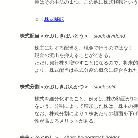
換はその手法の１つ。この他に株式移転という
☆→
株式移転
株式配当＜かぶしきはいとう＞
stock dividend
株主に対する配当を、現金で行うのではなく、
現金の流出を抑えることができる。
ただし発行株を増やすことになるので、将来的
より、株式配当は株式分割の概念に統合された
株式分割＜かぶしきぶんかつ＞
stock split
株式を細分化すること。例えば1株の額面が100
をいう。分割によって増加した株は、株主の持
なお、株式分割により１株あたりの額面を下げ
性が高まるメリットがある。
株主＜かぶぬし＞
share holder/stock holder