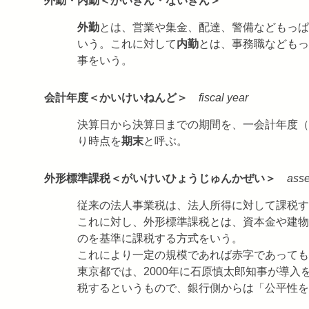
外勤・内勤＜がいきん・ないきん＞
外勤
とは、営業や集金、配達、警備などもっぱ
いう。これに対して
内勤
とは、事務職などもっ
事をいう。
会計年度＜かいけいねんど＞
fiscal year
決算日から決算日までの期間を、一会計年度（
り時点を
期末
と呼ぶ。
外形標準課税＜がいけいひょうじゅんかぜい＞
asse
従来の法人事業税は、法人所得に対して課税す
これに対し、外形標準課税とは、資本金や建物
のを基準に課税する方式をいう。
これにより一定の規模であれば赤字であっても
東京都では、2000年に石原慎太郎知事が導
税するというもので、銀行側からは「公平性を