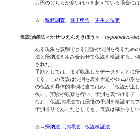
万円のどちらか多いほうを超えている場合には
☆→
税務調査
、
修正申告
、
更生／決定
仮説演繹法＜かせつえんえきほう＞
hypothetico-de
ある現象を説明できる理論や法則を得るための
法と帰納法を組み合わせて仮説を検証する。例
された。
手順としては、まず収集したデータをもとに帰
てる。この仮説は法則を表す命題や公式の形を
の仮説を具体的事例に当てはめ、「仮説が正し
後に、実験や観察を行い、予測を裏づけるデー
なお、仮説演繹法では最後の予測を検証するプ
予測通りであったとしても、仮説は確からしい
☆→
帰納法
、
演繹法
、
仮説検証法