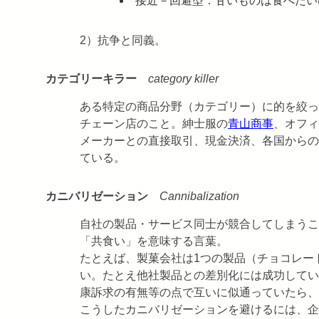
接近－回避型：甘いものは食べたい
2）抗争と同義。
カテゴリーキラー
category killer
ある特定の商品分野（カテゴリー）に的を絞っ
チェーン店のこと。紳士服の
青山商事
、オフィ
メーカーとの直接取引、現金決済、各国からの
ている。
カニバリゼーション
Cannibalization
自社の製品・サービス同士が競合してしまうこ
「共食い」を意味する言葉。
たとえば、製菓会社は1つの製品（チョコレー
い。たとえ他社製品との差別化には成功してい
康訴求の有無等の点で互いに似通っていたら、
こうしたカニバリゼーションを避けるには、企