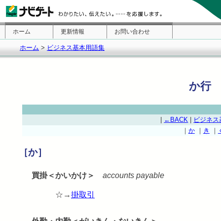
ホーム
更新情報
お問い合わせ
ホーム
>
ビジネス基本用語集
か行
|
←BACK
|
ビジネス
｜
か
｜
き
｜
［か］
買掛＜かいかけ＞
accounts payable
☆→
掛取引