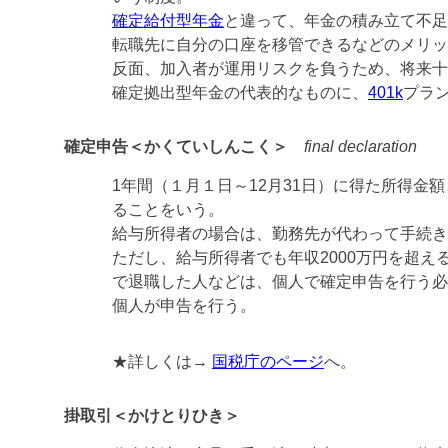
確定給付型年金
と違って、年金の積み立て不足
転職先に自分の口座を移管できるなどのメリッ
反面、加入者が運用リスクを負うため、将来十
確定拠出型年金の代表的なものに、
401k
プラ
確定申告＜かくていしんこく＞
final declaration
1年間（１月１日～12月31日）に得た所得金
ることをいう。
給与所得者の場合は、勤務先が代わって手続き
ただし、給与所得者でも年収2000万円を超え
で退職した人などは、個人で確定申告を行う必
個人が申告を行う。
★詳しくは→
国税庁のページ
へ。
掛取引＜かけとりひき＞