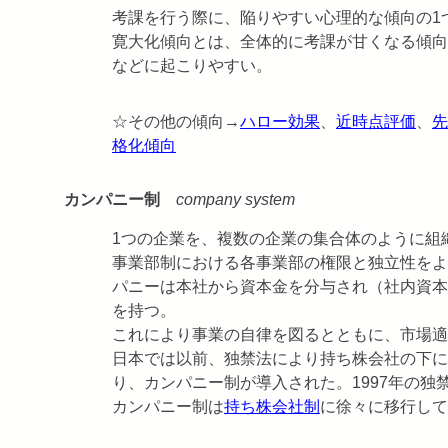
考課を行う際に、陥りやすい心理的な傾向の1
寛大化傾向とは、全体的に考課が甘くなる傾向
などに起こりやすい。
☆その他の傾向→
ハロー効果
、
近時点評価
、
先
格化傾向
カンパニー制
company system
1つの企業を、複数の企業の集合体のように組
事業部制における各事業部の権限と独立性をよ
パニーは本社から資本金を分与され（社内資本
を持つ。
これにより事業の自律を図るとともに、市場適
日本では以前、独禁法により持ち株会社の下に
り、カンパニー制が導入された。1997年の
カンパニー制は
持ち株会社制
に徐々に移行して