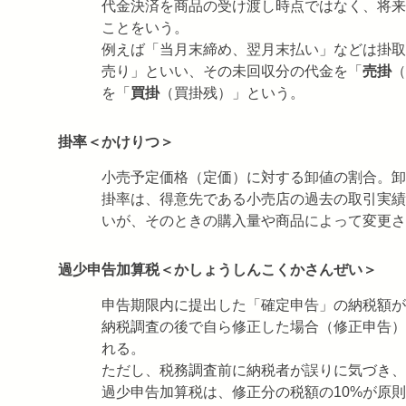
代金決済を商品の受け渡し時点ではなく、将来
ことをいう。
例えば「当月末締め、翌月末払い」などは掛取
売り」といい、その未回収分の代金を「
売掛
（
を「
買掛
（買掛残）」という。
掛率＜かけりつ＞
小売予定価格（定価）に対する卸値の割合。卸
掛率は、得意先である小売店の過去の取引実績
いが、そのときの購入量や商品によって変更さ
過少申告加算税＜かしょうしんこくかさんぜい＞
申告期限内に提出した「確定申告」の納税額が
納税調査の後で自ら修正した場合（修正申告）
れる。
ただし、税務調査前に納税者が誤りに気づき、
過少申告加算税は、修正分の税額の10%が原