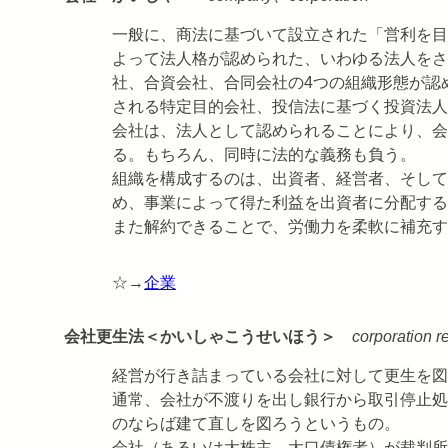
一般に、商法に基づいて設立された「営利を目
よって法人格が認められた、いわゆる法人をさ
社、合資会社、合同会社の4つの組織形態が認
される特定目的会社、投信法に基づく投資法人
会社は、法人として認められることにより、会
る。もちろん、同時に法的な義務も負う。
組織を構成するのは、出資者、経営者、そして
め、事業によって得た利益を出資者に分配する
また解約できることで、労働力を柔軟に補充す
☆→
企業
会社更生法＜かいしゃこうせいほう＞
corporation r
経営が行き詰まっている会社に対して更生を図
通常、会社が不渡りを出し銀行から取引停止処
のならば建て直しを図ろうというもの。
会社（あるいは大株主、大口債権者）が裁判所