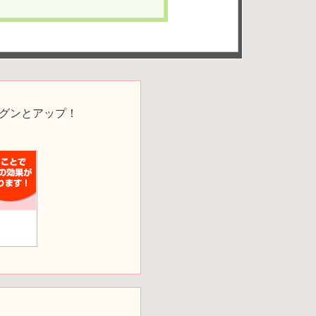
がグンとアップ！
OJT新人ノート