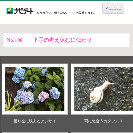
× CLOSE
No.100
下手の考え休むに似たり
曇り空に映えるアジサイ
雨に似合うカタツムリ